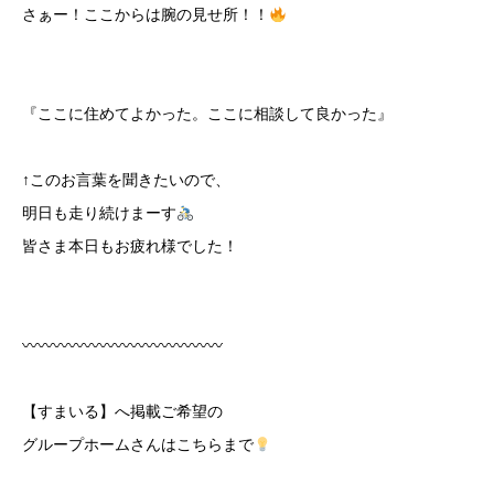
さぁー！ここからは腕の見せ所！！
『ここに住めてよかった。ここに相談して良かった』
↑このお言葉を聞きたいので、
明日も走り続けまーす
皆さま本日もお疲れ様でした！
〰︎〰︎〰︎〰︎〰︎〰︎〰︎〰︎〰︎〰︎〰︎〰︎〰︎
【すまいる】へ掲載ご希望の
グループホームさんはこちらまで