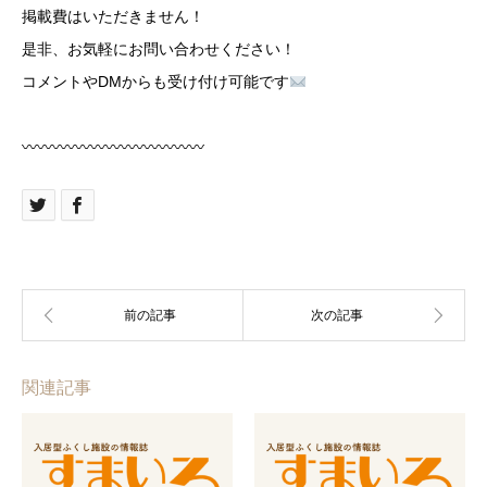
掲載費はいただきません！
是非、お気軽にお問い合わせください！
コメントやDMからも受け付け可能です
︎〰︎〰︎〰︎〰︎〰︎〰︎〰︎〰︎〰︎〰︎〰︎〰︎
関連記事