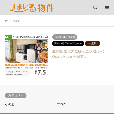
検索
今里駅
7万円～8万円未満
障がい者グループホーム
今里駅
生野区 近鉄大阪線今里駅 徒歩7分
OsakaMetro 千日前…
カテゴリー
その他
ブログ