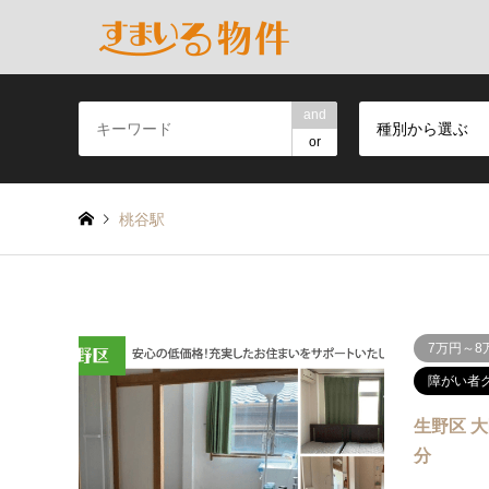
and
種別から選ぶ
or
桃谷駅
7万円～8
障がい者
生野区 大
分