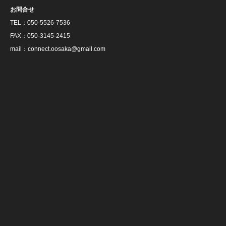
お問合せ
TEL：050‐5526‐7536
FAX：050‐3145‐2415
mail：connect.oosaka@gmail.com